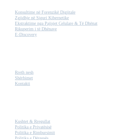
SHËRBIME
Konsultime në Forenzikë Digjitale
Zgjidhje në Siguri Kibernetike
Ekstraktime nga Pajisjet Celulare & Të Dhënat
Rikuperim i të Dhënave
E-Discovery
KOMPANIA
Rreth nesh
Shërbimet
Kontakti
LIGJORE
Kushtet & Rregullat
Politika e Privatësisë
Politika e Rimbursimit
Politika e Dërgesës