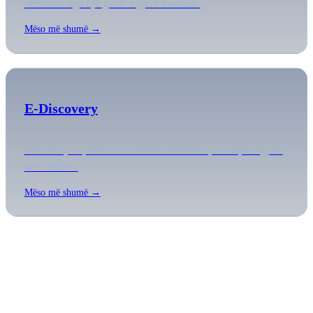
dëmtuara nga një gamë e gjerë mediash.
Mëso më shumë →
E-Discovery
Mbështetje e plotë në zbulimin elektronik për ekipet ligjore
dhe hetimet.
Mëso më shumë →