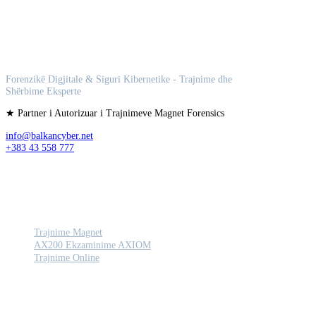
Balkan Cyber
Forenzikë Digjitale & Siguri Kibernetike - Trajnime dhe
Shërbime Eksperte
★ Partner i Autorizuar i Trajnimeve Magnet Forensics
info@balkancyber.net
+383 43 558 777
TRAJNIME
Trajnime Magnet
AX200 Ekzaminime AXIOM
Trajnime Online