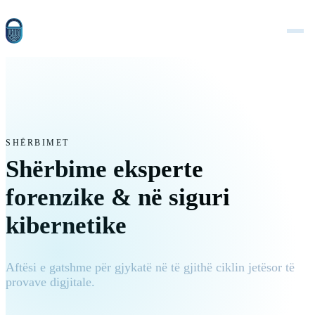
SHËRBIMET
Shërbime eksperte
forenzike & në siguri
kibernetike
Aftësi e gatshme për gjykatë në të gjithë ciklin jetësor të
provave digjitale.