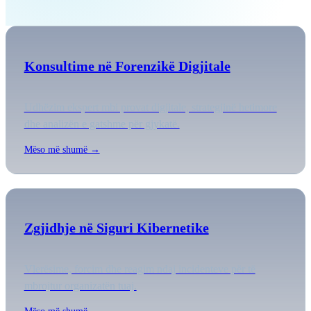
Konsultime në Forenzikë Digjitale
Udhëzim ekspert mbi provat digjitale, strategjinë hetimore
dhe analizën e gatshme për gjykatë.
Mëso më shumë →
Zgjidhje në Siguri Kibernetike
Vlerësime, forcim dhe reagim ndaj incidenteve për të
mbrojtur organizatën tuaj.