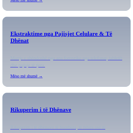
Mëso më shumë →
Ekstraktime nga Pajisjet Celulare & Të
Dhënat
Marrje e shëndoshë nga ana forenzike nga telefonat, tabletët
dhe pajisje të tjera.
Mëso më shumë →
Rikuperim i të Dhënave
Rikuperim i të dhënave të humbura, të fshira ose të